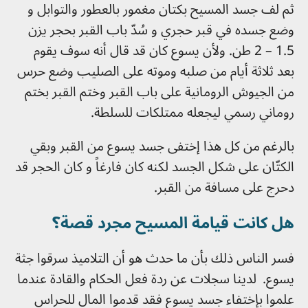
ثم لف جسد المسيح بكتان مغمور بالعطور والتوابل و
وضع جسده في قبر حجري و سُدّ باب القبر بحجر يزن
1.5 – 2 طن. ولأن يسوع كان قد قال أنه سوف يقوم
بعد ثلاثة أيام من صلبه وموته على الصليب وضع حرس
من الجيوش الرومانية على باب القبر وختم القبر بختم
روماني رسمي ليجعله ممتلكات للسلطة.
بالرغم من كل هذا إختفى جسد يسوع من القبر وبقي
الكتّان على شكل الجسد لكنه كان فارغاً و كان الحجر قد
دحرج على مسافة من القبر.
هل كانت قيامة المسيح مجرد قصة؟
فسر الناس ذلك بأن ما حدث هو أن التلاميذ سرقوا جثة
يسوع.
لدينا سجلات عن ردة فعل الحكام والقادة عندما
علموا بإختفاء جسد يسوع فقد قدموا المال للحراس