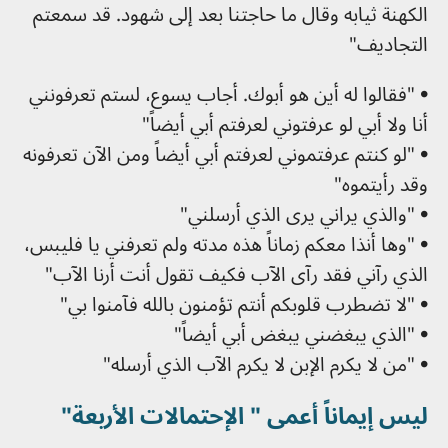
الكهنة ثيابه وقال ما حاجتنا بعد إلى شهود. قد سمعتم
التجاديف"
• "فقالوا له أين هو أبوك. أجاب يسوع، لستم تعرفونني
أنا ولا أبي لو عرفتوني لعرفتم أبي أيضاً"
• "لو كنتم عرفتموني لعرفتم أبي أيضاً ومن الآن تعرفونه
وقد رأيتموه"
• "والذي يراني يرى الذي أرسلني"
• "وها أنذا معكم زماناً هذه مدته ولم تعرفني يا فليبس،
الذي رآني فقد رآى الآب فكيف تقول أنت أرنا الآب"
• "لا تضطرب قلوبكم أنتم تؤمنون بالله فآمنوا بي"
• "الذي يبغضني يبغض أبي أيضاً"
• "من لا يكرم الإبن لا يكرم الآب الذي أرسله"
ليس إيماناً أعمى " الإحتمالات الأربعة"