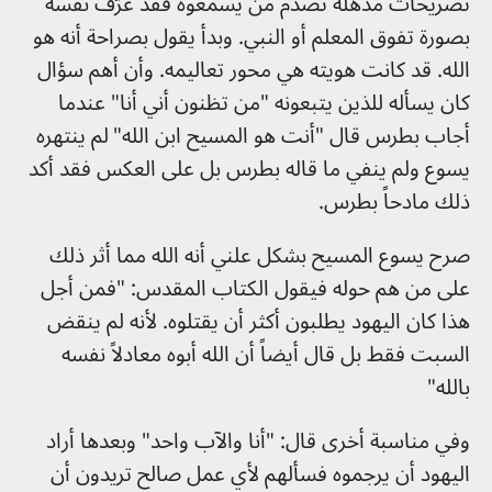
تصريحات مذهلة تصدم من يسمعوه فقد عرّف نفسه
بصورة تفوق المعلم أو النبي. وبدأ يقول بصراحة أنه هو
الله. قد كانت هويته هي محور تعاليمه. وأن أهم سؤال
كان يسأله للذين يتبعونه "من تظنون أني أنا" عندما
أجاب بطرس قال "أنت هو المسيح ابن الله"
لم ينتهره
يسوع ولم ينفي ما قاله بطرس بل على العكس فقد أكد
ذلك مادحاً بطرس.
صرح يسوع المسيح بشكل علني أنه الله مما أثر ذلك
على من هم حوله فيقول الكتاب المقدس: "فمن أجل
هذا كان اليهود يطلبون أكثر أن يقتلوه. لأنه لم ينقض
السبت فقط بل قال أيضاً أن الله أبوه معادلاً نفسه
بالله"
وفي مناسبة أخرى قال: "أنا والآب واحد" وبعدها أراد
اليهود أن يرجموه فسألهم لأي عمل صالح تريدون أن