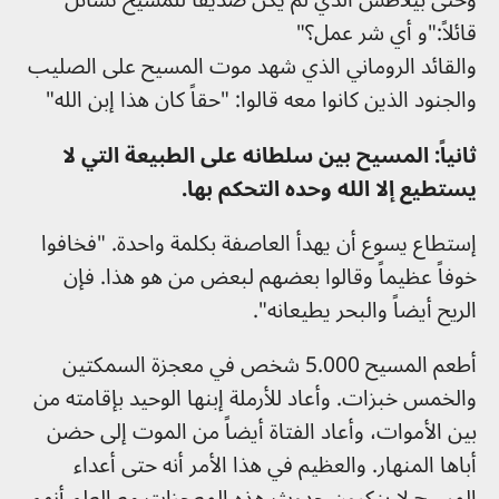
قائلاً:"و أي شر عمل؟"
والقائد الروماني الذي شهد موت المسيح على الصليب
والجنود الذين كانوا معه قالوا: "حقاً كان هذا إبن الله"
ثانياً: المسيح بين سلطانه على الطبيعة التي لا
يستطيع إلا الله وحده التحكم بها.
إستطاع يسوع أن يهدأ العاصفة بكلمة واحدة. "فخافوا
خوفاً عظيماً وقالوا بعضهم لبعض من هو هذا. فإن
الريح أيضاً والبحر يطيعانه".
أطعم المسيح 5.000 شخص في معجزة السمكتين
والخمس خبزات. وأعاد للأرملة إبنها الوحيد بإقامته من
بين الأموات، وأعاد الفتاة أيضاً من الموت إلى حضن
أباها المنهار. والعظيم في هذا الأمر أنه حتى أعداء
المسيح لا ينكرون حدوث هذه المعجزات مع العلم أنهم