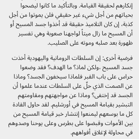
إنكارهم لحقيقة القيامة. وبالتأكيد ما كانوا ليضحوا
بحياتهم من أجل شيء غير حقيقي فلن يموتوا من أجل
كذبة، إن كان التلاميذ حقيقة قد أخذوا جسد المسيح أو
أن المسيح ما زال ميتاً لواجهنا صعوبة وهي تفسير
ظهورة بعد صلبه وموته على الصليب.
فرضية أخرى: إن السلطات الرومانية واليهودية أخذت
جسد المسيح ،ولكن لماذ؟ ما الهدف؟ فقد وضعوا
حراس على باب القبر فلماذا سيخفون الجسد؟ وماذا
عن الصمت الذي حلّ على السلطات عندما علموا أن
الجسد قد إختفى؟ وماذا عن مواجهتهم ومقاومتهم
التبشير بقيامة المسيح في أورشليم. لقد حاول القادة
كل ما بوسعهم ليمنعوا إنتشار خبر قيامة المسيح من
بين الأموات وقبضوا على بطرس وعلى يوحنا وصدوهم
في محاولة لإغلاق أفواههم.