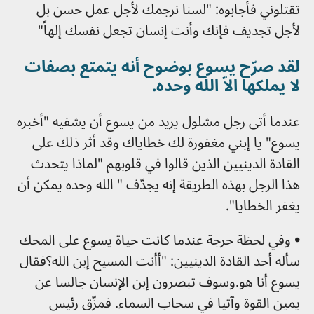
تقتلوني فأجابوه: "لسنا نرجمك لأجل عمل حسن بل
لأجل تجديف فإنك وأنت إنسان تجعل نفسك إلهاً"
لقد صرّح يسوع بوضوح أنه يتمتع بصفات
لا يملكها الاّ الله وحده.
عندما أتى رجل مشلول يريد من يسوع أن يشفيه "أخبره
يسوع" يا إبني مغفورة لك خطاياك وقد أثر ذلك على
القادة الدينيين الذين قالوا في قلوبهم "لماذا يتحدث
هذا الرجل بهذه الطريقة إنه يجدّف " الله وحده يمكن أن
يغفر الخطايا".
• وفي لحظة حرجة عندما كانت حياة يسوع على المحك
سأله أحد القادة الدينيين: "أأنت المسيح إبن الله؟فقال
يسوع أنا هو.وسوف تبصرون إبن الإنسان جالسا عن
يمين القوة وآتيا في سحاب السماء. فمزّق رئيس