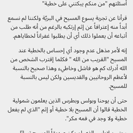
أسئلتهم "من منكم يبكتني على خطية"
قرأنا عن تجربة يسوع المسيح في البريّة ولكننا لم نسمع
أبداً منه إعترافاً عن إثم إرتكبه بالرغم من أنه طلب من
أتباعه أن يعملوا ذلك أي أن يطلبوا غفراناً لخطاياهم.
إنه لأمر مذهل عدم وجود أي إحساس بالخطية عند
المسيح "القريب من الله " فكلما إقترب الشخص من
الله أدرك كم هو فاشل وخاطيء وهذا صحيح بالنسبة
لأعظم الروحانيين والقديسين ولكن ليس بالنسبة
للمسيح.
حتى أن يوحنا وبولس وبطرس الذين يعلمون شمولية
الخطية قالوا أن المسيح بلا خطية أو إثم "الذي لم يفعل
خطية ولا وجد في فمه مكر".
وحتى بيلاطس الذي لم يكن صديقاً للمسيح تسائل