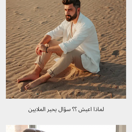
لماذا اعيش ؟؟ سؤال يحير الملايين